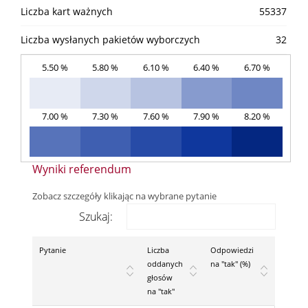
Liczba kart ważnych
55337
Liczba wysłanych pakietów wyborczych
32
5.50 %
5.80 %
6.10 %
6.40 %
6.70 %
7.00 %
7.30 %
7.60 %
7.90 %
8.20 %
Wyniki referendum
Zobacz szczegóły klikając na wybrane pytanie
Szukaj:
Pytanie
Liczba
Odpowiedzi
oddanych
na "tak" (%)
głosów
na "tak"