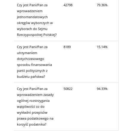
Czy jest Pani/Pan za
42798
79.36%
wprowadzeniem
jednomandatowych
okręgów wyborczych w
wyborach do Sejmu
Rzeczypospolitej Polskiej?
Czy jest Pani/Pan za
8189
15.14%
utrzymaniem
dotychczasowego
sposobu finansowania
partii politycznych z
budżetu państwa?
Czy jest Pani/Pan za
50822
94.33%
wprowadzeniem zasady
ogólnej rozstrzygania
wątpliwości co do
wykładni przepisów
prawa podatkowego na
korzyść podatnika?