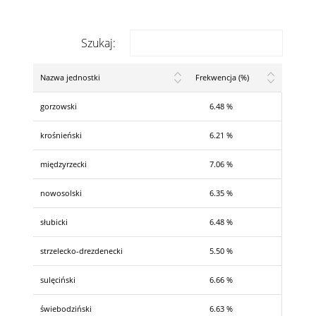
Szukaj:
Nazwa jednostki
Frekwencja (%)
gorzowski
6.48 %
krośnieński
6.21 %
międzyrzecki
7.06 %
nowosolski
6.35 %
słubicki
6.48 %
strzelecko-drezdenecki
5.50 %
sulęciński
6.66 %
świebodziński
6.63 %