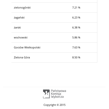
zielonogórski
7.21 %
żagański
6.23 %
żarski
6.38 %
wschowski
5.86 %
Gorzów Wielkopolski
7.63 %
Zielona Góra
8.50 %
Copyright © 2015