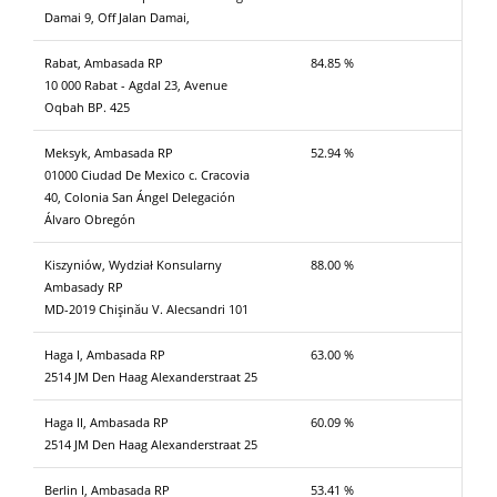
Damai 9, Off Jalan Damai,
Rabat, Ambasada RP
84.85 %
10 000 Rabat - Agdal 23, Avenue
Oqbah BP. 425
Meksyk, Ambasada RP
52.94 %
01000 Ciudad De Mexico c. Cracovia
40, Colonia San Ángel Delegación
Álvaro Obregón
Kiszyniów, Wydział Konsularny
88.00 %
Ambasady RP
MD-2019 Chişinău V. Alecsandri 101
Haga I, Ambasada RP
63.00 %
2514 JM Den Haag Alexanderstraat 25
Haga II, Ambasada RP
60.09 %
2514 JM Den Haag Alexanderstraat 25
Berlin I, Ambasada RP
53.41 %