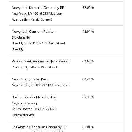
Nowy Jork, Konsulat Generalny RP
52.00 %
New York, NY 10016 233 Madison
Avenue (Jan Karski Corner)
Nowy Jork, Centrum Polsko-
44.91 %
Słowiańskie
Brooklyn, NY 11222 177 Kent Street
Brooklyn
Passaic, Sanktuarium Św. Jana Pawła II
62.90 %
Passaic, NJ 07055 6 Wall Street
New Britain, Haller Post
67.44 %
New Britain, CT 06053 112 Grove Street
Boston, Parafia Matki Boskiej
65.38 %
Częstochowskiej
South Boston, MA 02127 655
Dorchester Ave
Los Angeles, Konsulat Generalny RP
65.04 %