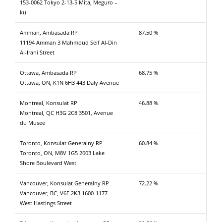
153-0062 Tokyo 2-13-5 Mita, Meguro –
ku
Amman, Ambasada RP
87.50 %
11194 Amman 3 Mahmoud Seif Al-Din
Al-Irani Street
Ottawa, Ambasada RP
68.75 %
Ottawa, ON, K1N 6H3 443 Daly Avenue
Montreal, Konsulat RP
46.88 %
Montreal, QC H3G 2C8 3501, Avenue
du Musee
Toronto, Konsulat Generalny RP
60.84 %
Toronto, ON, M8V 1G5 2603 Lake
Shore Boulevard West
Vancouver, Konsulat Generalny RP
72.22 %
Vancouver, BC, V6E 2K3 1600-1177
West Hastings Street