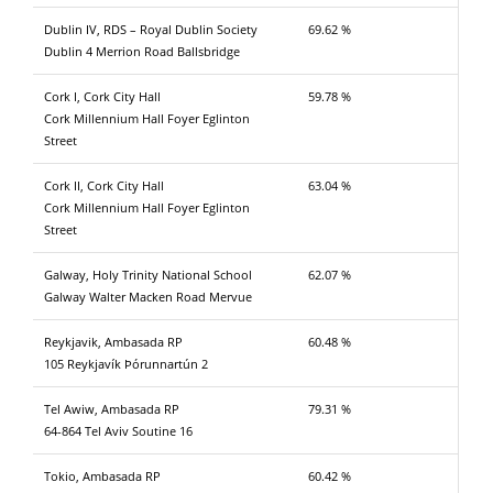
Dublin IV, RDS – Royal Dublin Society
69.62 %
Dublin 4 Merrion Road Ballsbridge
Cork I, Cork City Hall
59.78 %
Cork Millennium Hall Foyer Eglinton
Street
Cork II, Cork City Hall
63.04 %
Cork Millennium Hall Foyer Eglinton
Street
Galway, Holy Trinity National School
62.07 %
Galway Walter Macken Road Mervue
Reykjavik, Ambasada RP
60.48 %
105 Reykjavík Þórunnartún 2
Tel Awiw, Ambasada RP
79.31 %
64-864 Tel Aviv Soutine 16
Tokio, Ambasada RP
60.42 %