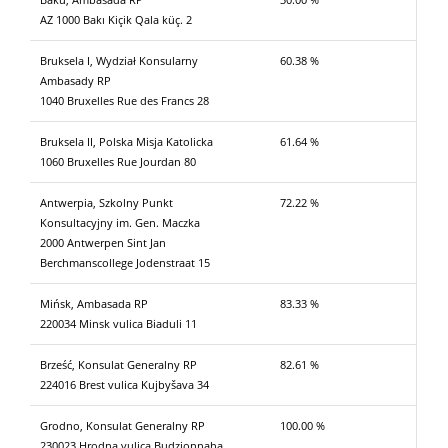
AZ 1000 Bakı Kiçik Qala küç. 2
Bruksela I, Wydział Konsularny
60.38 %
Ambasady RP
1040 Bruxelles Rue des Francs 28
Bruksela II, Polska Misja Katolicka
61.64 %
1060 Bruxelles Rue Jourdan 80
Antwerpia, Szkolny Punkt
72.22 %
Konsultacyjny im. Gen. Maczka
2000 Antwerpen Sint Jan
Berchmanscollege Jodenstraat 15
Mińsk, Ambasada RP
83.33 %
220034 Minsk vulica Biaduli 11
Brześć, Konsulat Generalny RP
82.61 %
224016 Brest vulica Kujbyšava 34
Grodno, Konsulat Generalny RP
100.00 %
230023 Hrodna vulica Budzionnaha