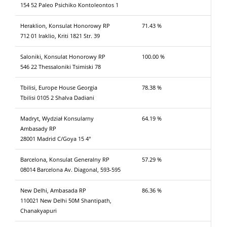
154 52 Paleo Psichikο Kontoleontos 1
Heraklion, Konsulat Honorowy RP
71.43 %
712 01 Iraklio, Kriti 1821 Str. 39
Saloniki, Konsulat Honorowy RP
100.00 %
546 22 Thessaloniki Tsimiski 78
Tbilisi, Europe House Georgia
78.38 %
Tbilisi 0105 2 Shalva Dadiani
Madryt, Wydział Konsularny
64.19 %
Ambasady RP
28001 Madrid C/Goya 15 4°
Barcelona, Konsulat Generalny RP
57.29 %
08014 Barcelona Av. Diagonal, 593-595
New Delhi, Ambasada RP
86.36 %
110021 New Delhi 50M Shantipath,
Chanakyapuri