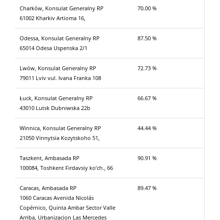
Charków, Konsulat Generalny RP
70.00 %
61002 Kharkiv Artioma 16,
Odessa, Konsulat Generalny RP
87.50 %
65014 Odesa Uspenska 2/1
Lwów, Konsulat Generalny RP
72.73 %
79011 Lviv vul. Ivana Franka 108
Łuck, Konsulat Generalny RP
66.67 %
43010 Lutsk Dubniwska 22b
Winnica, Konsulat Generalny RP
44.44 %
21050 Vinnytsia Kozytskoho 51,
Taszkent, Ambasada RP
90.91 %
100084, Toshkent Firdavsiy ko’ch., 66
Caracas, Ambasada RP
89.47 %
1060 Caracas Avenida Nicolás
Copérnico, Quinta Ambar Sector Valle
Arriba, Urbanizacion Las Mercedes