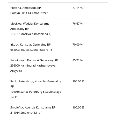
Pretoria, Ambasada RP,
77.14 %
Colbyn 0083 14 Amos Street
Moskwa, Wydział Konsularny
76.67 %
Ambasady RP
115127 Moskva Klimashkina 4,
Irkuck, Konsulat Generalny RP
70.00 %
664003 Irkutsk Suche-Batora 18
Kaliningrad, Konsulat Generalny RP
85.71 %
236000 Kaliningrad Kashtanovaya
Alleya 51
Sankt Petersburg, Konsulat Generalny
100.00 %
RP
191036 Sankt-Peterburg 5 Sovietskaya
12/14
Smoleńsk, Agencja Konsularna RP
100.00 %
214014 Smolensk Mira 1