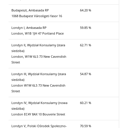
Budapeszt, Ambasada RP
64.20 %
1068 Budapest Városligeti fasor 16
Londyn I, Ambasada RP
59.85 %
London, W1B 1JH 47 Portland Place
Londyn II, Wydział Konsularny (stara
62.71 %
siedziba)
London, W1W 6LS 73 New Cavendish
Street
Londyn III, Wydział Konsularny (stara
54.87 %
siedziba)
London W1W 6LS 73 New Cavendish
Street
Londyn IV, Wydział Konsularny (nowa
60.21 %
siedziba)
London EC4Y 8AX 10 Bouverie Street
Londyn V, Polski Ośrodek Społeczno-
70.59 %