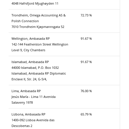
4048 Hafrsfjord Mjughøyden 11
Trondheim, Omega Accounting AS &
72.73 %
Polish Connection
7010 Trondheim Kjøpmannsgata 52
Wellington, Ambasada RP
91.67 %
142-144 Featherston Street Wellington
Level 9, City Chambers
Islamabad, Ambasada RP
91.67 %
44000 Islamabad, P.O. Box 1032
Islamabad, Ambasada RP Diplomatic
Enclave II, Str. 24, G-5/4,
Lima, Ambasada RP
76.00 %
Jesús María - Lima 11 Avenida
Salaverry 1978
Lizbona, Ambasada RP
65.79 %
1400-092 Lisboa Avenida das
Descobertas 2