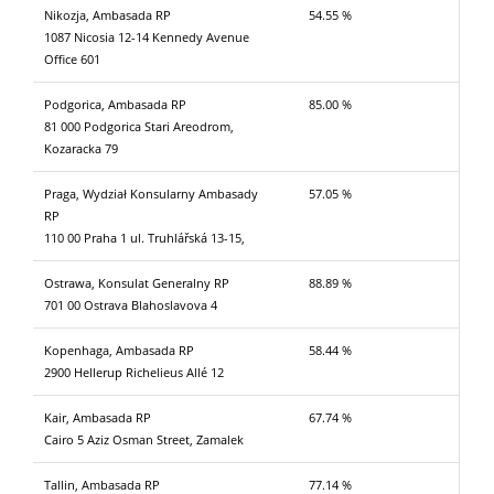
Nikozja, Ambasada RP
54.55 %
1087 Nicosia 12-14 Kennedy Avenue
Office 601
Podgorica, Ambasada RP
85.00 %
81 000 Podgorica Stari Areodrom,
Kozaracka 79
Praga, Wydział Konsularny Ambasady
57.05 %
RP
110 00 Praha 1 ul. Truhlářská 13-15,
Ostrawa, Konsulat Generalny RP
88.89 %
701 00 Ostrava Blahoslavova 4
Kopenhaga, Ambasada RP
58.44 %
2900 Hellerup Richelieus Allé 12
Kair, Ambasada RP
67.74 %
Cairo 5 Aziz Osman Street, Zamalek
Tallin, Ambasada RP
77.14 %