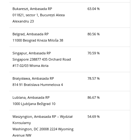
Bukareszt, Ambasada RP
63.04 %
011821, sector 1, București Aleea
Alexandru 23
Belgrad, Ambasada RP
80.56 %
11000 Beograd Kneza Miloša 38
Singapur, Ambasada RP
70.59 %
Singapore 238877 435 Orchard Road
#17-02/03 Wisma Atria
Bratysława, Ambasada RP
78.57 %
814 91 Bratislava Hummelova 4
Lublana, Ambasada RP
86.67 %
1000 Ljubljana Bežigrad 10
Waszyngton, Ambasada RP – Wydział
54.69 %
Konsularny
Washington, DC 20008 2224 Wyoming
Avenue NW