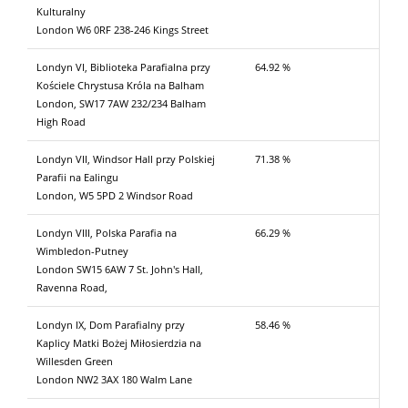
Kulturalny
London W6 0RF 238-246 Kings Street
Londyn VI, Biblioteka Parafialna przy
64.92 %
Kościele Chrystusa Króla na Balham
London, SW17 7AW 232/234 Balham
High Road
Londyn VII, Windsor Hall przy Polskiej
71.38 %
Parafii na Ealingu
London, W5 5PD 2 Windsor Road
Londyn VIII, Polska Parafia na
66.29 %
Wimbledon-Putney
London SW15 6AW 7 St. John's Hall,
Ravenna Road,
Londyn IX, Dom Parafialny przy
58.46 %
Kaplicy Matki Bożej Miłosierdzia na
Willesden Green
London NW2 3AX 180 Walm Lane