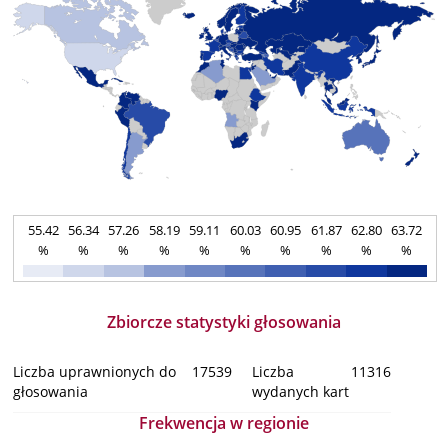
55.42
56.34
57.26
58.19
59.11
60.03
60.95
61.87
62.80
63.72
%
%
%
%
%
%
%
%
%
%
Zbiorcze statystyki głosowania
Liczba uprawnionych do
17539
Liczba
11316
głosowania
wydanych kart
Frekwencja w regionie