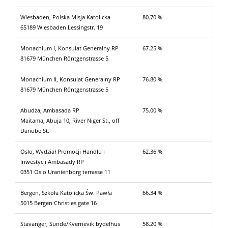
Wiesbaden, Polska Misja Katolicka
80.70 %
65189 Wiesbaden Lessingstr. 19
Monachium I, Konsulat Generalny RP
67.25 %
81679 München Röntgenstrasse 5
Monachium II, Konsulat Generalny RP
76.80 %
81679 München Röntgenstrasse 5
Abudża, Ambasada RP
75.00 %
Maitama, Abuja 10, River Niger St., off
Danube St.
Oslo, Wydział Promocji Handlu i
62.36 %
Inwestycji Ambasady RP
0351 Oslo Uranienborg terrasse 11
Bergen, Szkoła Katolicka Św. Pawła
66.34 %
5015 Bergen Christies gate 16
Stavanger, Sunde/Kvernevik bydelhus
58.20 %