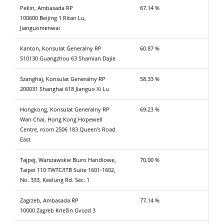
Pekin, Ambasada RP
67.14 %
100600 Beijing 1 Ritan Lu,
Jianguomenwai
Kanton, Konsulat Generalny RP
60.87 %
510130 Guangzhou 63 Shamian Dajie
Szanghaj, Konsulat Generalny RP
58.33 %
200031 Shanghai 618 Jianguo Xi Lu
Hongkong, Konsulat Generalny RP
69.23 %
Wan Chai, Hong Kong Hopewell
Centre, room 2506 183 Queen’s Road
East
Tajpej, Warszawskie Biuro Handlowe,
70.00 %
Taipei 110 TWTC/ITB Suite 1601-1602,
No. 333, Keelung Rd. Sec. 1
Zagrzeb, Ambasada RP
77.14 %
10000 Zagreb Krležin Gvozd 3