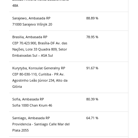
48A
Sarajewo, Ambasada RP
88.89 %
71000 Sarajevo Višnjik 20
Brasilia, Ambasada RP
78.95 %
CEP 70.423.900, Brasília-DF Av. das
Nações, Lote 33 Quadra 809, Setor
Embaixadas Sul – ASA Sul
Kurytyba, Konsulat Generalny RP
91.67 %
CEP 80-030-110, Curitiba - PR Av.
Agostinho Leão Júnior 234, Alto da
Glória
Sofia, Ambasada RP
80.39 %
Sofia 1000 Chan Krum 46
Santiago, Ambasada RP
64.71 %
Providencia - Santiago Calle Mar del
Plata 2055