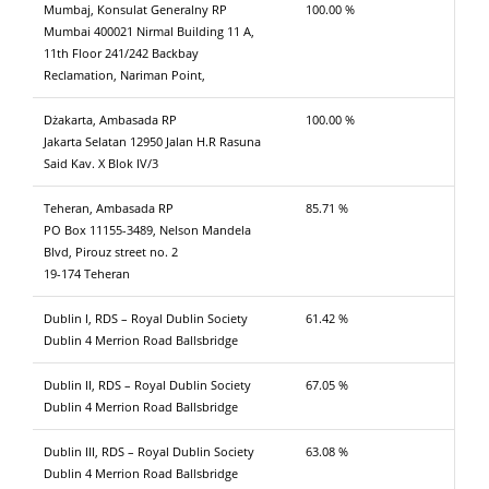
Mumbaj, Konsulat Generalny RP
100.00 %
Mumbai 400021 Nirmal Building 11 A,
11th Floor 241/242 Backbay
Reclamation, Nariman Point,
Dżakarta, Ambasada RP
100.00 %
Jakarta Selatan 12950 Jalan H.R Rasuna
Said Kav. X Blok IV/3
Teheran, Ambasada RP
85.71 %
PO Box 11155-3489, Nelson Mandela
Blvd, Pirouz street no. 2
19-174 Teheran
Dublin I, RDS – Royal Dublin Society
61.42 %
Dublin 4 Merrion Road Ballsbridge
Dublin II, RDS – Royal Dublin Society
67.05 %
Dublin 4 Merrion Road Ballsbridge
Dublin III, RDS – Royal Dublin Society
63.08 %
Dublin 4 Merrion Road Ballsbridge