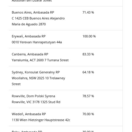
Abdullah Bin Dzafar Street
Buenos Aires, Ambasada RP
71.43 %
C 1425 CEB Buenos Aires Alejandro
Maria de Aguado 2870
Erywań, Ambasada RP
100.00 %
0010 Yerevan Hanrapetutyan 44a
Canberra, Ambasada RP
83.33 %
Yarralumla, ACT 2600 7 Turrana Street
Sydney, Konsulat Generalny RP
64.18 %
Woollahra, NSW 2025 10 Trelawney
Street
Rowville, Dom Polski Syrena
78.57 %
Rowville, VIC 3178 1325 Stud Rd
Wiedeń, Ambasada RP
70.00 %
1130 Wien Hietzinger Hauptstrasse 42c
Baku, Ambasada RP
30.00 %