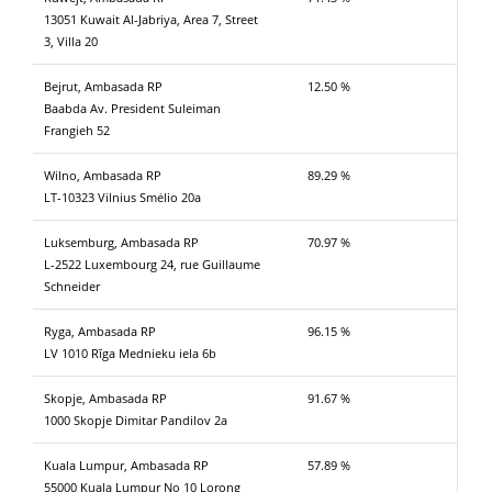
13051 Kuwait Al-Jabriya, Area 7, Street
3, Villa 20
Bejrut, Ambasada RP
12.50 %
Baabda Av. President Suleiman
Frangieh 52
Wilno, Ambasada RP
89.29 %
LT-10323 Vilnius Smėlio 20a
Luksemburg, Ambasada RP
70.97 %
L-2522 Luxembourg 24, rue Guillaume
Schneider
Ryga, Ambasada RP
96.15 %
LV 1010 Rīga Mednieku iela 6b
Skopje, Ambasada RP
91.67 %
1000 Skopje Dimitar Pandilov 2a
Kuala Lumpur, Ambasada RP
57.89 %
55000 Kuala Lumpur No 10 Lorong