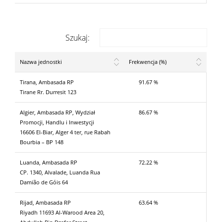
Szukaj:
Nazwa jednostki
Frekwencja (%)
Tirana, Ambasada RP
91.67 %
Tirane Rr. Durresit 123
Algier, Ambasada RP, Wydział
86.67 %
Promocji, Handlu i Inwestycji
16606 El-Biar, Alger 4 ter, rue Rabah
Bourbia – BP 148
Luanda, Ambasada RP
72.22 %
CP. 1340, Alvalade, Luanda Rua
Damião de Góis 64
Rijad, Ambasada RP
63.64 %
Riyadh 11693 Al-Warood Area 20,