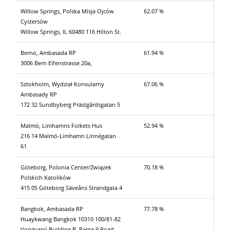
Willow Springs, Polska Misja Ojców
62.07 %
Cystersów
Willow Springs, IL 60480 116 Hilton St.
Berno, Ambasada RP
61.94 %
3006 Bern Elfenstrasse 20a,
Sztokholm, Wydział Konsularny
67.06 %
Ambasady RP
172 32 Sundbyberg Prästgårdsgatan 5
Malmö, Limhamns Folkets Hus
52.94 %
216 14 Malmö-Limhamn Linnégatan
61
Göteborg, Polonia Center/Związek
70.18 %
Polskich Katolików
415 05 Göteborg Säveåns Strandgata 4
Bangkok, Ambasada RP
77.78 %
Huaykwang Bangkok 10310 100/81-82
Vongvanij Building B, Rama 9 Road