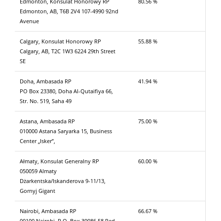
Edmonton, Konsulat Honorowy RP
80.56 %
Edmonton, AB, T6B 2V4 107-4990 92nd
Avenue
Calgary, Konsulat Honorowy RP
55.88 %
Calgary, AB, T2C 1W3 6224 29th Street
SE
Doha, Ambasada RP
41.94 %
PO Box 23380, Doha Al-Qutaifiya 66,
Str. No. 519, Saha 49
Astana, Ambasada RP
75.00 %
010000 Astana Saryarka 15, Business
Center „Isker”,
Ałmaty, Konsulat Generalny RP
60.00 %
050059 Almaty
Dżarkentska/Iskanderova 9-11/13,
Gornyj Gigant
Nairobi, Ambasada RP
66.67 %
00100 Nairobi, P.O. Box 30086 58 Red