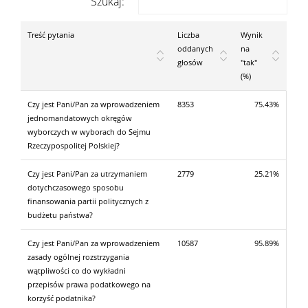
Szukaj:
Treść pytania
Liczba
Wynik
oddanych
na
głosów
"tak"
(%)
Czy jest Pani/Pan za wprowadzeniem
8353
75.43%
jednomandatowych okręgów
wyborczych w wyborach do Sejmu
Rzeczypospolitej Polskiej?
Czy jest Pani/Pan za utrzymaniem
2779
25.21%
dotychczasowego sposobu
finansowania partii politycznych z
budżetu państwa?
Czy jest Pani/Pan za wprowadzeniem
10587
95.89%
zasady ogólnej rozstrzygania
wątpliwości co do wykładni
przepisów prawa podatkowego na
korzyść podatnika?