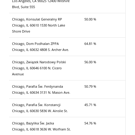
Los Angeles, CA 90025 12400 Wilshire
Blvd, Suite 555
Chicago, Konsulat Generalny RP
50.00 %
Chicago, IL 60610 1530 North Lake
Shore Drive
Chicago, Dom Podhalan ZPPA
64.81 %
Chicago, IL 60632 4808 S. Archer Ave.
Chicago, Związek Narodowy Polski
56.00 %
Chicago, IL 60646 6100 N. Cicero
Avenue
Chicago, Parafia Św. Ferdynanda
50.79 %
Chicago, IL 60634 3131 N. Mason Ave.
Chicago, Parafia Św. Konstancji
45.71 %
Chicago, IL 60630 5836 W. Ainslie St.
Chicago, Bazylika Św. Jacka
54.76 %
Chicago, IL 60618 3636 W. Wolfram St.