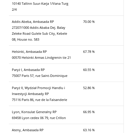
10140 Tallinn Suur-Karja 1/Vana Turg
2/4
Addis Abeba, Ambasada RP
70.00 %
27207/1000 Addis Ababa Dej. Balay
Zeleke Road Gulele Sub City, Kebele
08, House no. 583
Helsinki, Ambasada RP
67.78 %
00570 Helsinki Armas Lindgrenin tie 21
Paryż I, Ambasada RP
60.55 %
75007 Paris 57, rue Saint-Dominique
Paryż II, Wydział Promocji Handlu i
52.86 %
Inwestycji Ambasady RP
75116 Paris 86, rue de la Faisanderie
Lyon, Konsulat Generalny RP
66.95 %
69458 Lyon cedex 06 79, rue Crillon
Ateny, Ambasada RP
63.16 %