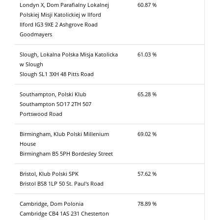
Londyn X, Dom Parafialny Lokalnej
60.87 %
Polskiej Misji Katolickiej w Ilford
Ilford IG3 9XE 2 Ashgrove Road
Goodmayers
Slough, Lokalna Polska Misja Katolicka
61.03 %
w Slough
Slough SL1 3XH 48 Pitts Road
Southampton, Polski Klub
65.28 %
Southampton SO17 2TH 507
Portswood Road
Birmingham, Klub Polski Millenium
69.02 %
House
Birmingham B5 5PH Bordesley Street
Bristol, Klub Polski SPK
57.62 %
Bristol BS8 1LP 50 St. Paul's Road
Cambridge, Dom Polonia
78.89 %
Cambridge CB4 1AS 231 Chesterton