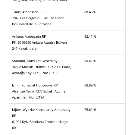
Tunis, Ambasada RP
88.46 %
2045 Les Berges du Lac II le Grand
Boulevard de la Corniche
Ankara, Ambasada RP
92.11 %
PK-20 06650 Ankara Atatürk Bulvarı
241 Kavaklıdere
Stambuł, Konsulat Generalny RP
60.61 %
34398 Maslak, İstanbul Giz 2000 Plaza,
Ayazağa Köyü Yolu No: 7, K. 5
Izmir, Konsulat Honorowy RP
88.89 %
Alsancak/İzmir 1377 Sokak, Aydıner
Apartmanı No: 3/19A
Kijów, Wydział Konsularny Ambasady
75.61 %
RP
01901 Kyiv Bohdana Chmielnickiego
60