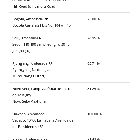
Hill Road (off Limuru Road)
Bogota, Ambasada RP
75.00 %
Bogotá Carrera 21 bis No. 104 A – 15
Seul, Ambasada RP
78.95 %
Seoul, 110-190 Samcheong-ro 20-1,
Jongno-gu,
Pjongjang, Ambasada RP
85.71 %
Pyongyang Taedonggang –
Munsudong District,
Novo Selo, Camp Maréshal de Lattre
81.25 %
de Tassigny
Novo Selo/Maxhunaj
Hawana, Ambasada RP
100.00 %
Vedado, 10400 La Habana Avenida de
los Presidentes 452
Kuwejt, Ambasada RP
71.43 %