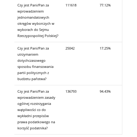
Czy jest Pani/Pan za
111618
77.12%
wprowadzeniem
jednomandatowych
okręgów wyborczych w
wyborach do Sejmu
Rzeczypospolitej Polskiej?
Czy jest Pani/Pan za
25042
17.25%
utrzymaniem
dotychczasowego
sposobu finansowania
partii politycznych z
budżetu państwa?
Czy jest Pani/Pan za
136793
94.43%
wprowadzeniem zasady
ogólnej rozstrzygania
wątpliwości co do
wykładni przepisów
prawa podatkowego na
korzyść podatnika?