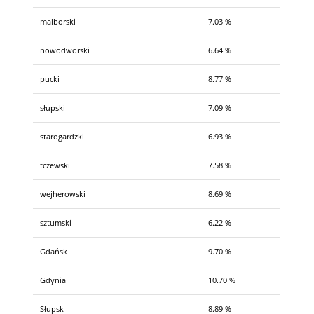
malborski
7.03 %
nowodworski
6.64 %
pucki
8.77 %
słupski
7.09 %
starogardzki
6.93 %
tczewski
7.58 %
wejherowski
8.69 %
sztumski
6.22 %
Gdańsk
9.70 %
Gdynia
10.70 %
Słupsk
8.89 %