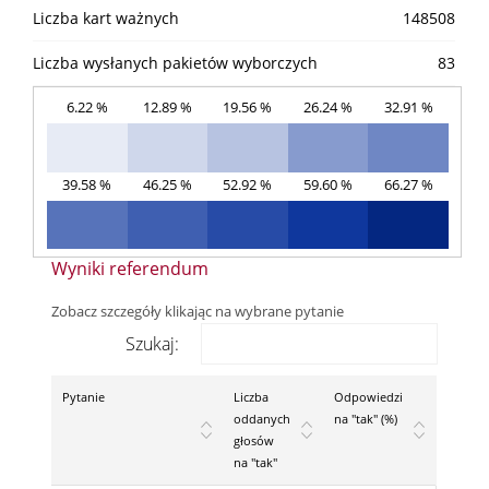
Liczba kart ważnych
148508
Liczba wysłanych pakietów wyborczych
83
6.22 %
12.89 %
19.56 %
26.24 %
32.91 %
39.58 %
46.25 %
52.92 %
59.60 %
66.27 %
Wyniki referendum
Zobacz szczegóły klikając na wybrane pytanie
Szukaj:
Pytanie
Liczba
Odpowiedzi
oddanych
na "tak" (%)
głosów
na "tak"