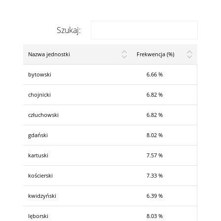
Szukaj:
Nazwa jednostki
Frekwencja (%)
bytowski
6.66 %
chojnicki
6.82 %
człuchowski
6.82 %
gdański
8.02 %
kartuski
7.57 %
kościerski
7.33 %
kwidzyński
6.39 %
lęborski
8.03 %