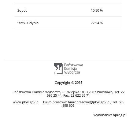
Sopot
10.80 %
Statki Gdynia
72.94 %
Copyright © 2015
Państwowa Komisja Wyborcza, ul. Wiejska 10, 00-902 Warszawa, Tel. 22
695 25 44, Fax. 22 622 35 71
www.pkw.gov.pl
Biuro prasowe: biuroprasowe@pkw.gov.pl, Tel. 605
898 609
wykonanie:
bprog.pl