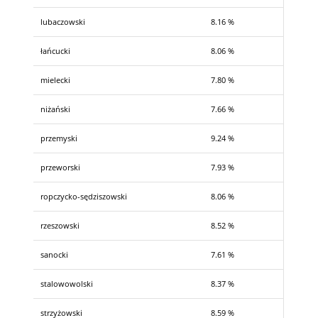
lubaczowski
8.16 %
łańcucki
8.06 %
mielecki
7.80 %
niżański
7.66 %
przemyski
9.24 %
przeworski
7.93 %
ropczycko-sędziszowski
8.06 %
rzeszowski
8.52 %
sanocki
7.61 %
stalowowolski
8.37 %
strzyżowski
8.59 %