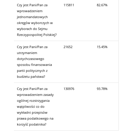
Czy jest Pani/Pan za
115811
82.67%
wprowadzeniem
jednomandatowych
okręgów wyborczych w
wyborach do Sejmu
Rzeczypospolitej Polskiej?
Czy jest Pani/Pan za
21652
15.45%
utrzymaniem
dotychczasowego
sposobu finansowania
partii politycznych z
budżetu państwa?
Czy jest Pani/Pan za
130976
93.78%
wprowadzeniem zasady
ogólnej rozstrzygania
wątpliwości co do
wykładni przepisów
prawa podatkowego na
korzyść podatnika?