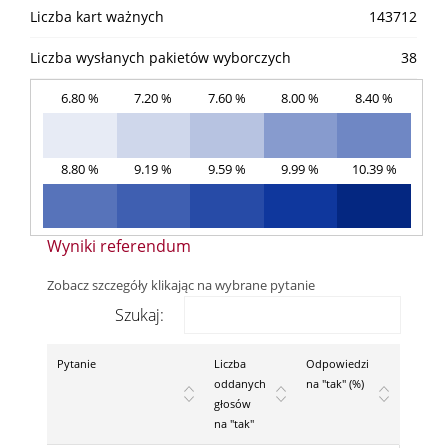
Liczba kart ważnych
143712
Liczba wysłanych pakietów wyborczych
38
6.80 %
7.20 %
7.60 %
8.00 %
8.40 %
8.80 %
9.19 %
9.59 %
9.99 %
10.39 %
Wyniki referendum
Zobacz szczegóły klikając na wybrane pytanie
Szukaj:
Pytanie
Liczba
Odpowiedzi
oddanych
na "tak" (%)
głosów
na "tak"