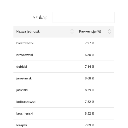
Szukaj:
Nazwa jednostki
Frekwencja (%)
bieszczadzki
7.97 %
brzozowski
6.80 %
dębicki
7.14 %
jarosławski
8.68 %
jasielski
8.39 %
kolbuszowski
7.52 %
krośnieński
8.52 %
leżajski
7.09 %