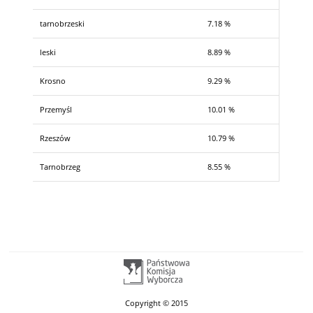
tarnobrzeski
7.18 %
leski
8.89 %
Krosno
9.29 %
Przemyśl
10.01 %
Rzeszów
10.79 %
Tarnobrzeg
8.55 %
Copyright © 2015